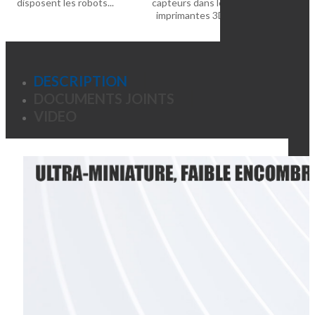
disposent les robots...
capteurs dans les
valve
imprimantes 3D
DESCRIPTION
DOCUMENTS JOINTS
VIDEO