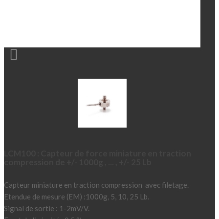

LCM100 : Capteur de force miniature en traction
compression de +/- 1000g , ... , +/- 25 Lb
Capteur miniature en traction compression avec filetage.
Etendue de mesure (EM) :1000g, 5, 10, 25 Lb.
Signal de sortie : 1-2mV/V.