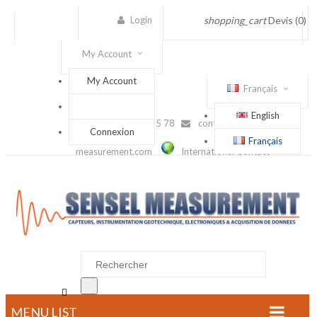
Login
shopping_cart
Devis
(0)
My Account
My Account
Français
English
(+33) 1 56 88 25 78
contact@sensel-
Connexion
Français
measurement.com
International Contact

MENU LIST