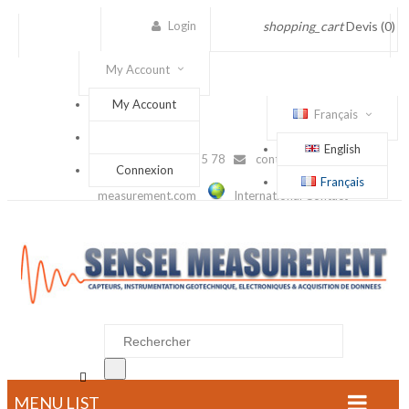
Login
shopping_cart
Devis
(0)
My Account
My Account
Français
English
(+33) 1 56 88 25 78
contact@sensel-
Connexion
Français
measurement.com
International Contact

MENU LIST