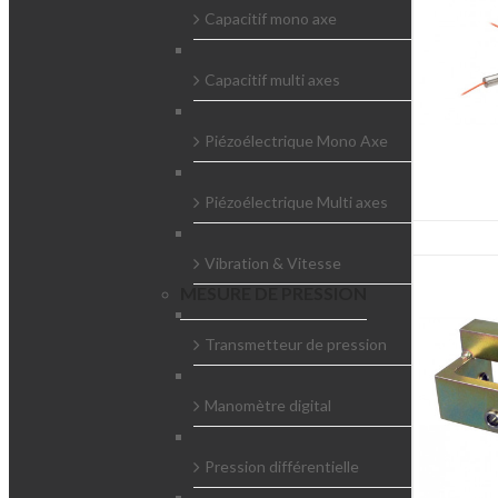
Capacitif mono axe
Capacitif multi axes
Piézoélectrique Mono Axe
Piézoélectrique Multi axes
Vibration & Vitesse
MESURE DE PRESSION
Transmetteur de pression
Manomètre digital
Pression différentielle