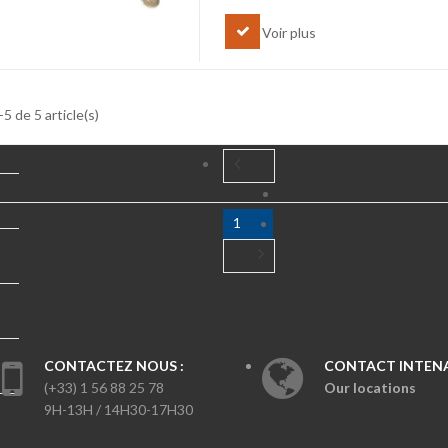
Voir plus
5 de 5 article(s)
1
CONTACTEZ NOUS :
CONTACT INTENA
(+33) 1 56 88 25 78
Our locations
9H-13H / 14H30-17H30