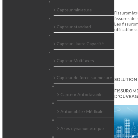
Capteur miniature
Fissuromètre
fissures de
Les fissuro
Capteur standard
utilisation 
Capteur Haute Capacité
Capteur Multi-axes
Capteur de force sur mesure
SOLUTION 
FISSUROME
Capteur Autoclavable
D'OUVRAG
Automobile / Médicale
Axes dynamometrique