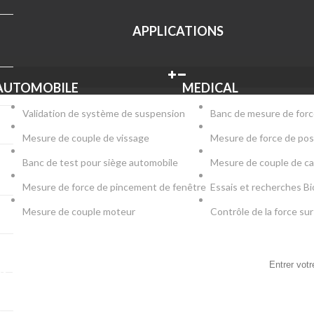
APPLICATIONS
AUTOMOBILE
MEDICAL
Validation de système de suspension
Banc de mesure de forc
Mesure de couple de vissage
Mesure de force de pos
Banc de test pour siège automobile
Mesure de couple de c
Mesure de force de pincement de fenêtre
Essais et recherches B
Mesure de couple moteur
Contrôle de la force s
LETTER
remier à savoir. Inscrivez-vous à la newsletter
i