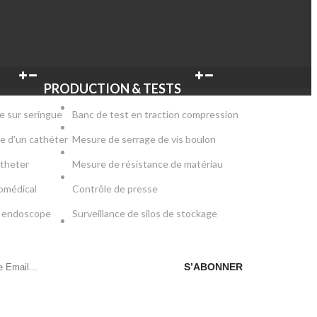
PRODUCTION & TESTS
e sur seringue
Banc de test en traction compression
e d'un cathéter
Mesure de serrage de vis boulon
atheter
Mesure de résistance de matériau
iomédical
Contrôle de presse
ur endoscope
Surveillance de silos de stockage
S’ABONNER