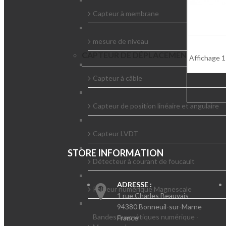
Capteur à membrane
mesure de niveau
CAPTEUR DE DÉPLACEMENT
Affichage 1-
Capteur à câble
Capteur de position linéaire et angulaire
Capteur LVDT
STORE INFORMATION
Détecteur à courant de foucault
ADRESSE :
Palpeur numérique Magnescale
1 rue Charles Beauvais
94380 Bonneuil-sur-Marne
Bandes magnétiques numérique -
France