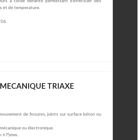
urs à corde vibrante permettant d'effectuer des
s et de temperature.
316.
 MECANIQUE TRIAXE
ouvement de fissures, joints sur surface béton ou
 mécanique ou électronique.
m ±75mm.