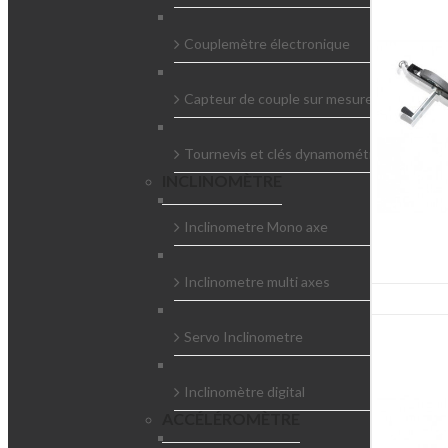
Couplemètre électronique
Capteur de couple sur mesure
Tournevis et clés dynamométriques
INCLINOMÈTRE
Inclinometre Mono axe
Inclinometre multi axes
Servo Inclinometre
Inclinomètre digital
ACCÉLÉROMÈTRE