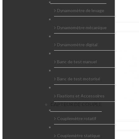
Dynamomètre de levage
Dynamomètre mécanique
Dynamomètre digital
Banc de test manuel
Banc de test motorisé
Fixations et Accessoires
CAPTEUR DE COUPLE
Couplemètre rotatif
Couplemètre statique