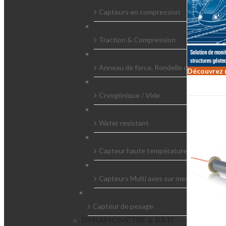
Capteurs en compression
Traction & Compression
Anneau de force, Rondelle de charge
Découvrez 
Cryogénique / Vide
Water resistant
Capteur haute température
Capteurs Multi axes sur mesure
Capteur de pesage
DYNAMOMÈTRE & BÂTI