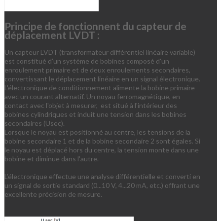
Principe de fonctionnent du capteur de
déplacement LVDT :
Un capteur LVDT (transformateur différentiel linéaire variable)
est constitué d’un système de bobines composé d'un
enroulement primaire et de deux enroulements secondaires,
convertissant le déplacement linéaire en un signal électronique.
L'électronique de conditionnement alimente la bobine primaire
avec un courant alternatif. Un noyau ferromagnétique, en
contact avec l'objet à mesurer, est situé à l'intérieur des
bobines cylindriques et induit une tension dans les bobines
secondaires (Usec).
Lorsque le noyau est positionné au centre, les tensions de la
bobine secondaire 1 et de la bobine secondaire 2 sont égales. Si
le noyau est déplacé hors du centre, la tension monte dans une
bobine et diminue dans l'autre.
L’électronique effectue une analyse différentielle et converti en
un signal de sortie standard (0...10 V, 4...20 mA, etc.) offrant une
excellente précision de mesure.