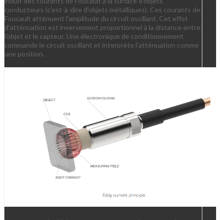
induit des courants de Foucault à la surface d'objets
conducteurs (c'est-à-dire d'objets métalliques). Ces courants de
Foucault atténuent l'amplitude du circuit oscillant. Cet effet
d'atténuation est inversement proportionnel à la distance entre
l'objet et le capteur. Une électronique de conditionnement
commande le circuit oscillant et interprète l'atténuation comme
une position.