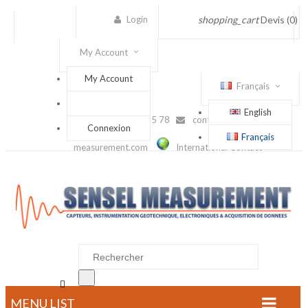
Login
shopping_cart
Devis
(0)
My Account
My Account
Français
English
(+33) 1 56 88 25 78
contact@sensel-
Connexion
Français
measurement.com
International Contact

MENU LIST