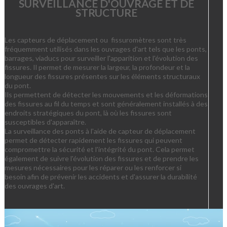
SURVEILLANCE D'OUVRAGE ET DE
STRUCTURE
Les capteurs de déplacement ou fissuromètres sont très
fréquemment utilisés dans les ouvrages d'art tels que les ponts,
barrages, viaducs pour surveiller l'apparition et l'évolution des
fissures. Il permet de mesurer la largeur, la profondeur et la
longueur des fissures présentes sur les éléments structuraux
du pont.
Ils permettent de détecter les mouvements et les déformations
des fissures au fil du temps et sont généralement installés à des
endroits stratégiques du pont, là où les fissures sont
susceptibles d'apparaître.
La surveillance des ponts à l'aide de capteur de déplacement
permet de détecter rapidement les fissures qui peuvent
compromettre la sécurité et l'intégrité du pont. Cela permet
également de suivre l'évolution des fissures et de prendre les
mesures nécessaires pour les réparer ou les renforcer si
besoin afin de prévenir les accidents et d'assurer la durabilité
des ouvrages d'art.