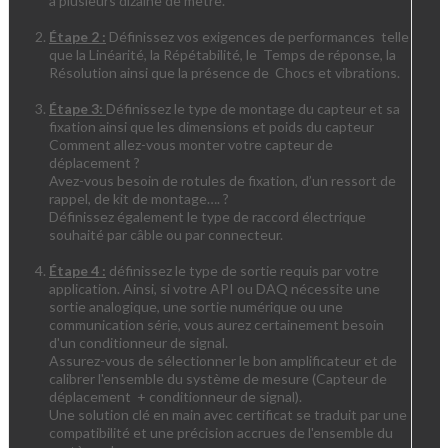
à plusieurs dizaine de mètre.
Étape 2 :
Définissez vos exigences de performances telle
que la Linéarité, la Répétabilité, le Temps de réponse, la
Résolution ainsi que la présence de Chocs et vibrations.
Étape 3:
Définissez le type de montage du capteur et sa
fixation ainsi que les dimensions et poids du capteur
Comment allez-vous monter votre capteur de
déplacement ?
Avez-vous besoin de rotules de fixation, d’un ressort de
rappel, de kit de montage…. ?
Définissez également le type de raccord électrique
souhaité par câble ou par connecteur.
Étape 4 :
définissez le type de sortie requis par votre
application. Ainsi, si votre API ou DAQ nécessite une
sortie analogique, une sortie numérique ou une
communication série, vous aurez certainement besoin
d'un conditionneur de signal.
Assurez-vous de sélectionner le bon amplificateur et de
calibrer l'ensemble du système de mesure (Capteur de
déplacement + conditionneur de signal).
Une solution clé en main avec certificat se traduit par une
compatibilité et une précision accrues de l'ensemble du