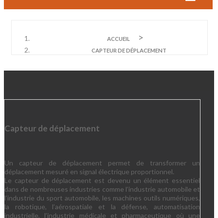
ACCUEIL
CAPTEUR DE DÉPLACEMENT
Capteur de déplacement
Un capteur de déplacement permet de transformer un
déplacement mesuré en signal électrique proportionnel.
Le capteur de déplacement est devenu un élément essentiel
dans de nombreuses industries comme l’industrie automobile et
l’industrie du sport automobile, les machines outils numériques,
la robotique, l’aérospatiale et la défense, automatisation
industrielle, l’industrie médicale et pharmaceutique où une