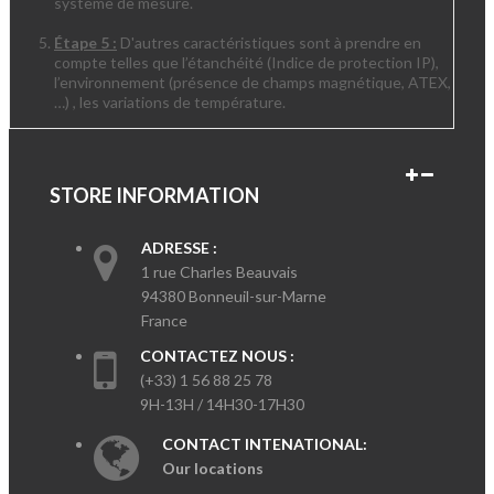
système de mesure.
Étape 5 :
D'autres caractéristiques sont à prendre en
compte telles que l’étanchéité (Indice de protection IP),
l’environnement (présence de champs magnétique, ATEX,
…) , les variations de température.
STORE INFORMATION
ADRESSE :
1 rue Charles Beauvais
94380 Bonneuil-sur-Marne
France
CONTACTEZ NOUS :
(+33) 1 56 88 25 78
9H-13H / 14H30-17H30
CONTACT INTENATIONAL:
Our locations