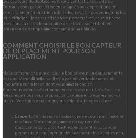
Les capteurs de déplacement sans contact à courants de
Foucault sont particulièrement adaptés aux applications en
environnement industriel rude. Il doit résister aux conditions les
plus difficiles. Ils sont utilisés à haute température et à haute
pression, dans l'huile ou liquide de refroidissement et en
présence de champs électromagnétiques élevés
COMMENT CHOISIR LE BON CAPTEUR
DE DÉPLACEMENT POUR SON
APPLICATION
Nous comprenons que choisir le bon capteur de déplacements
est une tâche difficile, car il n'y a pas de véritable norme de
l'industrie sur la façon dont vous allez le choisir.
Pour vous aider à sélectionner votre capteur et à réaliser une
mesure de nous vous proposons un guide en 5 étapes facile à
suivre. Voici un aperçu pour vous aider à affiner vos choix.
Étape 1:
Définissez vos exigences de course minimale et
maximale. Notre large gamme de capteur de
déplacements toutes technologies confondues vous
permettra de mesurer un déplacement de quelques mm.