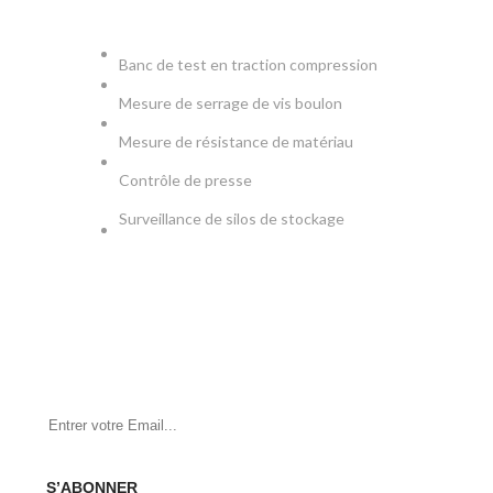
PRODUCTION & TESTS
Banc de test en traction compression
Mesure de serrage de vis boulon
Mesure de résistance de matériau
Contrôle de presse
Surveillance de silos de stockage
NEWSLETTER
Soyez le premier à savoir. Inscrivez-vous à la newsletter
aujourd'hui
S’ABONNER