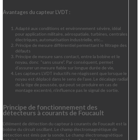
Avantages du capteur LVDT :
Adapté aux conditions et environnement sévère, idéal
pour application militaire, aérospatiale, turbines, centrales
électriques, automatisation industrielle, etc...
Principe de mesure différentiel permettant le filtrage des
défauts
Principe de mesure sans contact, entre la bobine et le
noyau, donc "sans usure". Par conséquent, permet
d’assurer un mesure fiable sur longue durée de vie,
Les capteurs LVDT inductifs ne réagissent que lorsque le
noyau est déplacé dans le sens de l'axe. Le décalage radial
de la tige de poussée, qui peut se produire en cas de
montage excentré, n'influence pas le signal de sortie.
Principe de fonctionnement des
détecteurs à courants de Foucault
L'élément de détection du capteur à courants de Foucault est la
bobine du circuit oscillant. Le champ électromagnétique de
détection est émis par la sonde. Le champ électromagnétique