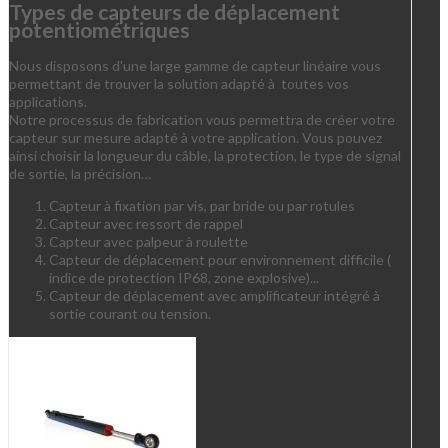
Types de capteurs de déplacement
potentiométriques
Nous disposons d’une large gamme de capteur linéaire vous
permettant de trouver la solution adapté à toutes vos
applications.
Notre processus de fabrication vous permettra de créer votre
capteur sur mesure adapté à votre application. Vous pouvez
ainsi choisir la longueur du câble, la protection, le type de signal
de sortie, la précision…
Capteur à fixation par vis, par bride ou par rotules
Capteur avec ressort de rappel
Capteur avec palpeur à roulette
Capteur de déplacement pour environnement difficile (
indice de protection IP68, zone explosive)...
Capteur de déplacement avec amplificateur intégré à
sortie courant ou tension.