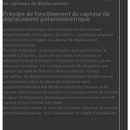
de capteurs de déplacement :
Principe de fonctionnent du capteur de
déplacement potentiométrique
La résistance électrique d’un matériau est directement
proportionnelle à la longueur de celui-ci. Ce principe simple et
très connu est à l’origine du capteur de déplacement
potentiométrique.
Plus généralement, un potentiomètre est une résistance
variable à 3 bornes, dont une est reliée à un curseur se
déplaçant le long d’une piste résistante se terminant par les
deux autres bornes. Ce système permet de récupérer une
tension qui varie en fonction de la position du curseur.
Un capteur de déplacement potentiométrique linéaire est un
potentiomètre dont la valeur de résistance varie
proportionnellement à la distance entre ses 2 bornes et le
curseur. Ainsi lorsque le curseur se trouve au centre de la piste,
la valeur de résistance ohmique que l'on peut mesurer entre le
curseur et les 2 bornes est égale.
De conception simple et sans électronique complexe, le capteur
potentiométrique est très économique et simple d’installation.