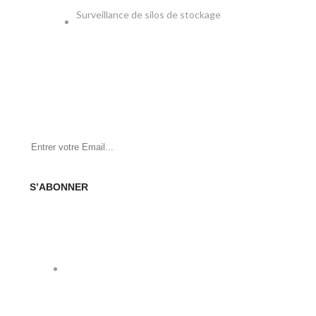
Surveillance de silos de stockage
NEWSLETTER
Soyez le premier à savoir. Inscrivez-vous à la newsletter
aujourd'hui
S’ABONNER
SOCIAL