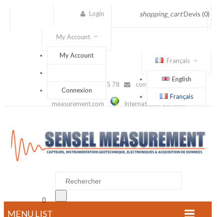
Login
shopping_cart
Devis
(0)
My Account
My Account
Français
English
(+33) 1 56 88 25 78
contact@sensel-
Connexion
Français
measurement.com
International Contact

MENU LIST