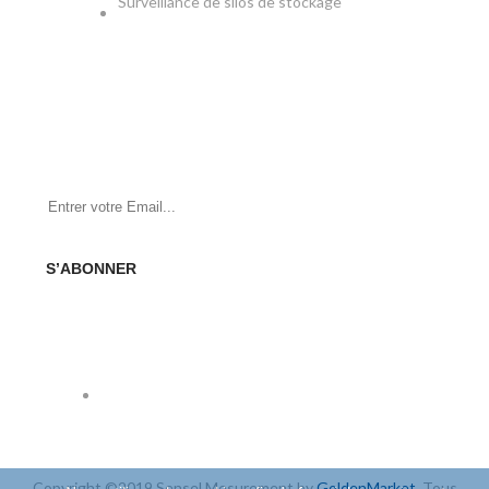
Surveillance de silos de stockage
NEWSLETTER
Soyez le premier à savoir. Inscrivez-vous à la newsletter
aujourd'hui
S’ABONNER
SOCIAL
Copyright ©2019 Sensel Mesurement by
GoldenMarket
. Tous