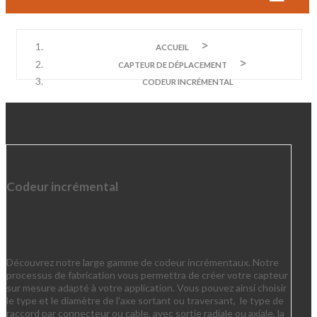
ACCUEIL
CAPTEUR DE DÉPLACEMENT
CODEUR INCRÉMENTAL
Codeur incrémental
Découvrez notre large gamme de codeur incrémentaux. Notre
processus de fabrication vous permettra de créer votre capteur
sur mesure adapté à votre application. Vous pouvez ainsi choisir
le type et le diamètre de l'axe sortant ou traversant, le type de
raccord par connecteur ou cable, avec sortie radiale ou axiale, la