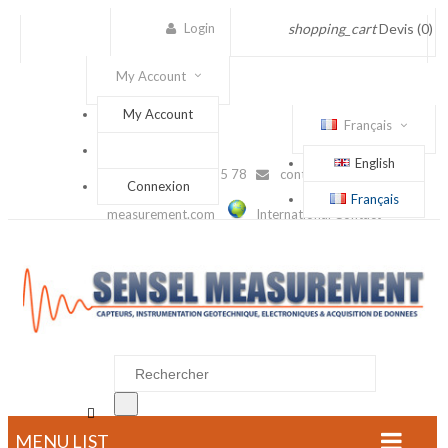
Login
shopping_cart
Devis
(0)
My Account
My Account
Français
English
(+33) 1 56 88 25 78
contact@sensel-
Connexion
Français
measurement.com
International Contact

MENU LIST