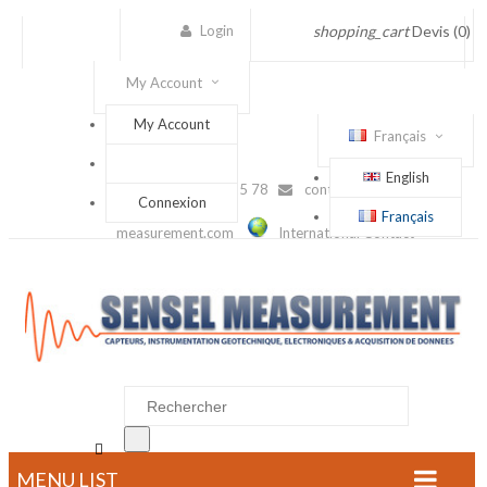
Login
shopping_cart
Devis
(0)
My Account
My Account
Français
English
(+33) 1 56 88 25 78
contact@sensel-
Connexion
Français
measurement.com
International Contact

MENU LIST