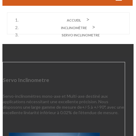
ACCUEIL
INCLINOMÈTRE
SERVO INCLINOMETRE
Servo Inclinometre
Servo-inclinomètres mono-axe et Multi-axe destiné aux
applications nécessitant une excellente précision. Nous
disposons une large gamme de mesure de+/-5 à +/-90°, avec une
excellente linéarité inférieur à 0.02% de l'étendue de mesure.