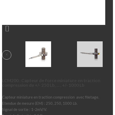

LCM200 : Capteur de force miniature en traction
compression de +/- 250 Lb, ... , +/- 1000 Lb
Capteur miniature en traction compression avec filetage.
Etendue de mesure (EM) : 250, 250, 1000 Lb.
Signal de sortie : 1-2mV/V.