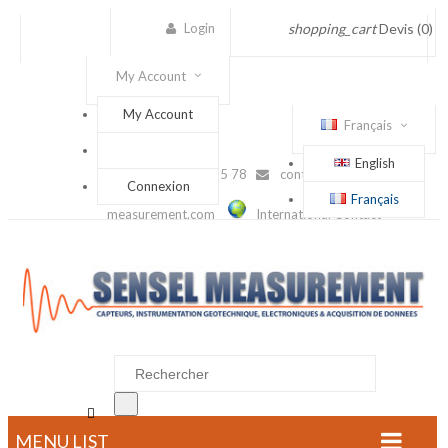
Login
shopping_cart
Devis
(0)
My Account
My Account
Français
English
(+33) 1 56 88 25 78
contact@sensel-
Connexion
Français
measurement.com
International Contact

MENU LIST