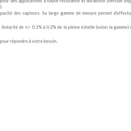
our des applications à haute résistance et durabilité (version dis
).
apacité des capteurs. Sa large gamme de mesure permet d’effect
linéarité de +/- 0.1% à 0.2% de la pleine échelle (selon la gamme)
pour répondre à votre besoin.