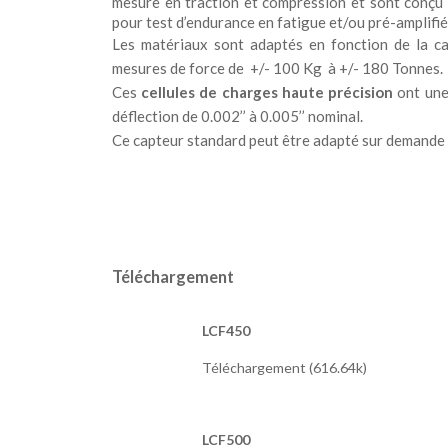
mesure en traction et compression et sont conçu p
pour test d’endurance en fatigue et/ou pré-amplifié
Les matériaux sont adaptés en fonction de la c
mesures de force de +/-
100 Kg à +/- 180 Tonnes.
Ces
cellules de charges haute précision
ont une 
déflection de 0.002’’ à 0.005’’ nominal.
Ce
capteur standard peut être adapté sur demande 
Téléchargement
LCF450
Téléchargement (616.64k)
LCF500