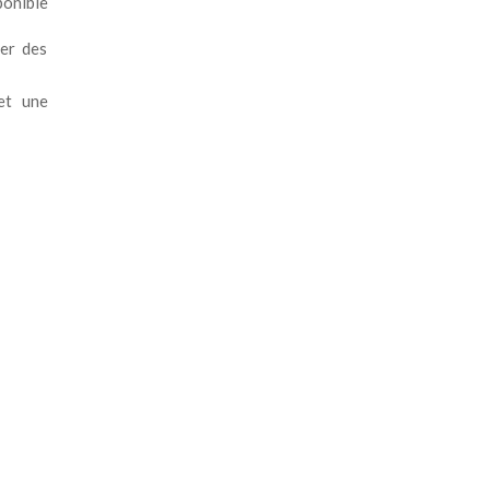
ponible
uer des
 et une