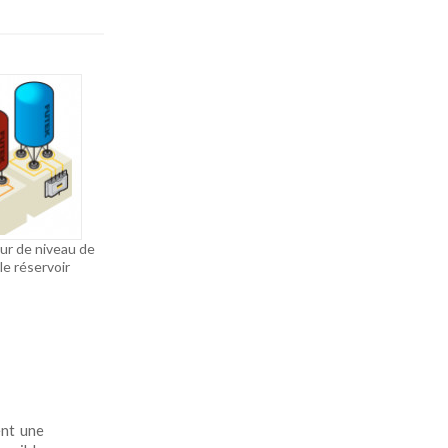
Mesurer un cou
grâce aux capteur
force
ur de niveau de
Mesure de force
e réservoir
appliquée aux grues de
levage
ent une