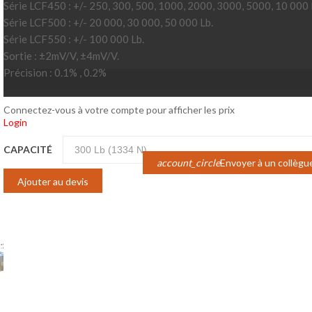
Série LCF450 : +/- 250, 300, 500, 1000, 2000, 3000, 5000, 10 000 
Série LCF500 : +/- 20 000, 30 000, 50 000 Lb.
Série LCF550 : +/- 100 000 Lb.
Sortie : ±2mV/V, ±4mV/V.
Précision : 0.1% , 0.2%
Connectez-vous à votre compte pour afficher les prix
Login
CAPACITÉ
account_circle
Envoyer à un collègu
Ajouter au devis