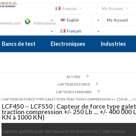
Français
My Account
English
My Account
urement.com
International Contact
Français
Connexion
Bancs de test
Electroniques
Industries
placement
 De Forage, Tiltmètre
Mono Axe
Multi Axes
sse
Dynamomètre De Levage
Dynamomètre Mécanique
Couplemètre Électronique
Tournevis Et Clés Dynamométriqu
Capteur De Couple Sur Mesure
ACCUEIL
CAPTEUR DE FORCE
CAPTEUR STANDARD
 : CAPTEUR DE FORCE TYPE GALETTE EN TRACTION COMPRESSION +/- 250 LB .... +/-
LCF450 -- LCF550 : Capteur de force type gale
traction compression +/- 250 Lb .... +/- 400 000 
KN à 1000 KN)
Capteur galette pour des mesures en traction et Compression.