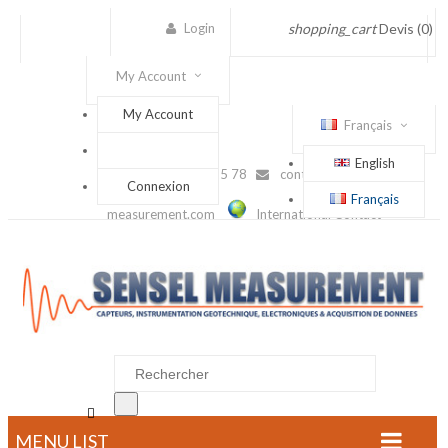
Login
shopping_cart
Devis
(0)
My Account
My Account
Français
English
(+33) 1 56 88 25 78
contact@sensel-
Connexion
Français
measurement.com
International Contact

MENU LIST