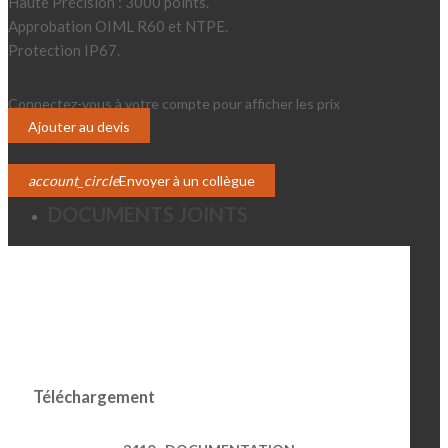
Haute Précision : 3000 points.
Approbation OIML R60 et NTPE.
Protection IP67.
Connectez-vous à votre compte pour afficher les prix
Login
Ajouter au devis
account_circle
Envoyer à un collègue
DOCUMENTS JOINTS
Téléchargement