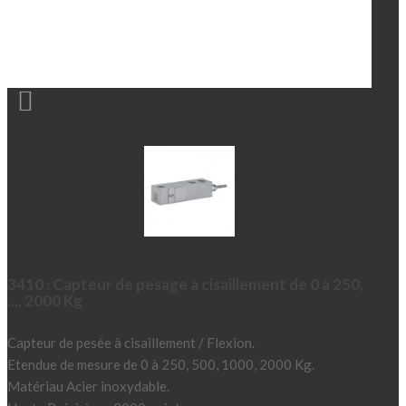

3410 : Capteur de pesage à cisaillement de 0 à 250,
..., 2000 Kg
Capteur de pesée à cisaillement / Flexion.
Etendue de mesure de 0 à 250, 500, 1000, 2000 Kg.
Matériau Acier inoxydable.