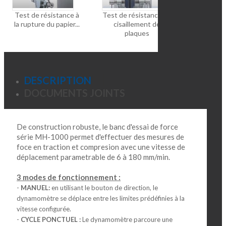
Test de résistance à
Test de résistance au
Mesure de 
la rupture du papier...
cisaillement de
répulsion 
plaques
de
DESCRIPTION
DOCUMENTS JOINTS
De construction robuste, le banc d'essai de force
série MH-1000 permet d'effectuer des mesures de
foce en traction et compresion avec une vitesse de
déplacement parametrable de 6 à 180 mm/min.
3 modes de fonctionnement :
-
MANUEL:
en utilisant le bouton de direction, le
dynamomètre se déplace entre les limites prédéfinies à la
vitesse configurée.
-
CYCLE PONCTUEL :
Le dynamomètre parcoure une