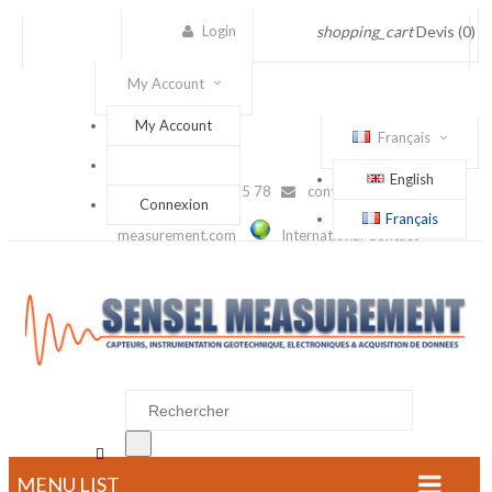
Login
shopping_cart
Devis
(0)
My Account
My Account
Français
English
(+33) 1 56 88 25 78
contact@sensel-
Connexion
Français
measurement.com
International Contact

MENU LIST