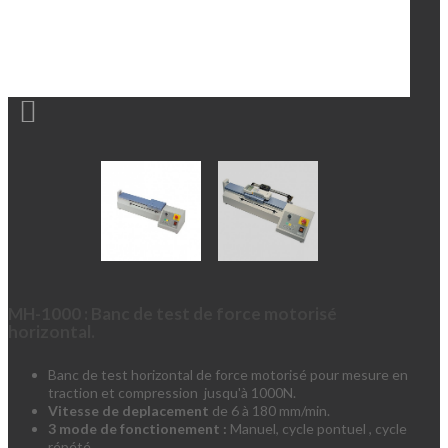

MH-1000 : Banc de test de force motorisé
horizontal.
Banc de test horizontal de force motorisé pour mesure en
traction et compression jusqu'à 1000N.
Vitesse de deplacement
de 6 à 180 mm/min.
3 mode de fonctionement :
Manuel, cycle pontuel , cycle
répété.