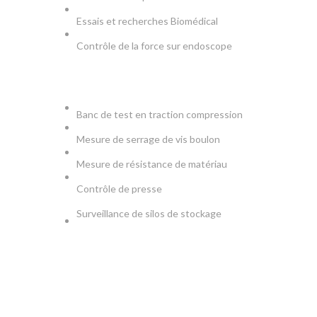
Essais et recherches Biomédical
Contrôle de la force sur endoscope
PRODUCTION & TESTS
Banc de test en traction compression
Mesure de serrage de vis boulon
Mesure de résistance de matériau
Contrôle de presse
Surveillance de silos de stockage
NEWSLETTER
Soyez le premier à savoir. Inscrivez-vous à la newsletter
aujourd'hui