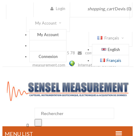
Login
shopping_cart
Devis
(0)
My Account
My Account
Français
English
(+33) 1 56 88 25 78
contact@sensel-
Connexion
Français
measurement.com
International Contact

MENU LIST