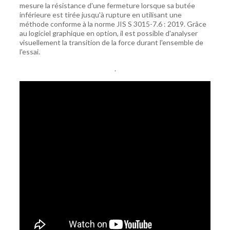
mesure la résistance d'une fermeture lorsque sa butée
inférieure est tirée jusqu'à rupture en utilisant une
méthode conforme à la norme JIS S 3015-7.6 : 2019. Grâce
au logiciel graphique en option, il est possible d'analyser
visuellement la transition de la force durant l'ensemble de
l'essai.
.