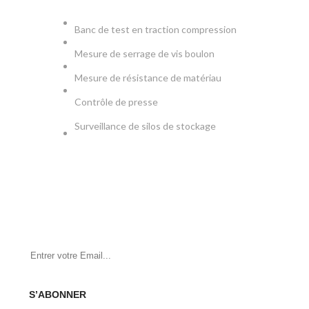
PRODUCTION & TESTS
Banc de test en traction compression
Mesure de serrage de vis boulon
Mesure de résistance de matériau
Contrôle de presse
Surveillance de silos de stockage
NEWSLETTER
Soyez le premier à savoir. Inscrivez-vous à la newsletter
aujourd'hui
S’ABONNER