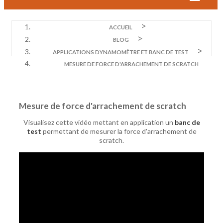
ACCUEIL
BLOG
APPLICATIONS DYNAMOMÈTRE ET BANC DE TEST
MESURE DE FORCE D'ARRACHEMENT DE SCRATCH
Mesure de force d'arrachement de scratch
Visualisez cette vidéo mettant en application un
banc de
test
permettant de mesurer la force d'arrachement de
scratch.