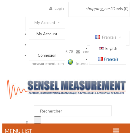
Login
shopping_cart
Devis
(0)
My Account
My Account
Français
English
(+33) 1 56 88 25 78
contact@sensel-
Connexion
Français
measurement.com
International Contact

MENU LIST