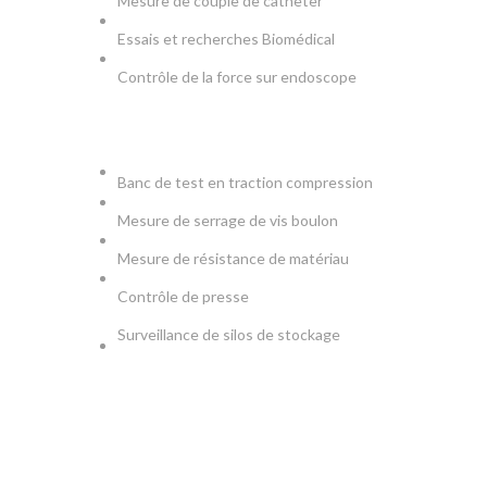
Mesure de couple de catheter
Essais et recherches Biomédical
Contrôle de la force sur endoscope
PRODUCTION & TESTS
Banc de test en traction compression
Mesure de serrage de vis boulon
Mesure de résistance de matériau
Contrôle de presse
Surveillance de silos de stockage
NEWSLETTER
Soyez le premier à savoir. Inscrivez-vous à la newsletter
aujourd'hui