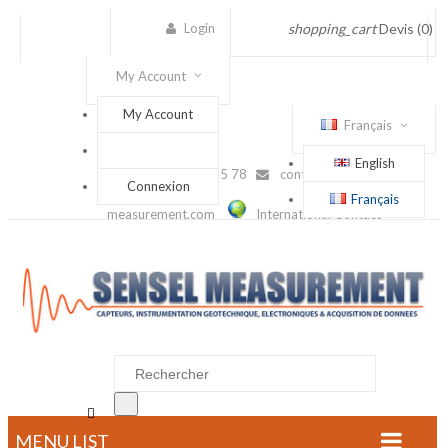
Login
shopping_cart
Devis
(0)
My Account
My Account
Français
English
(+33) 1 56 88 25 78
contact@sensel-
Connexion
Français
measurement.com
International Contact

MENU LIST