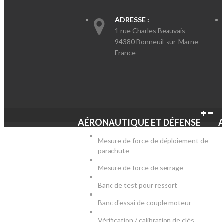
ADRESSE :
1 rue Charles Beauvais
94380 Bonneuil-sur-Marne
France
AÉRONAUTIQUE ET DÉFENSE
Mesure de force de déploiement de
parachute
Mesure de force de serrage
Banc de test pour ressort
Banc d'essai de couple moteur
Vérification / calibration de clés