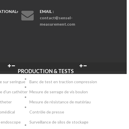
TIONAL:
EMAIL :
contact@sensel-
measurement.com
PRODUCTION & TESTS
e sur seringue
Banc de test en traction compression
e d'un cathéter
Mesure de serrage de vis boulon
atheter
Mesure de résistance de matériau
iomédical
Contrôle de presse
ur endoscope
Surveillance de silos de stockage