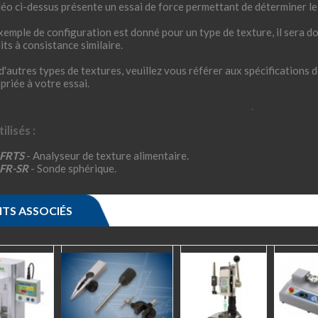
déo ci-dessus présente un essai de force permettant de déterminer le
xemple de configuration est donné pour un type de texture, il sera d
its à consistance similaire.
d'autres types de textures, veuillez vous référer aux spécifications d
priée à votre essai.
.
ilisés :
 FRTS
- Analyseur de texture alimentaire.
 FR-SR
- Sonde sphérique.
TS ASSOCIÉS