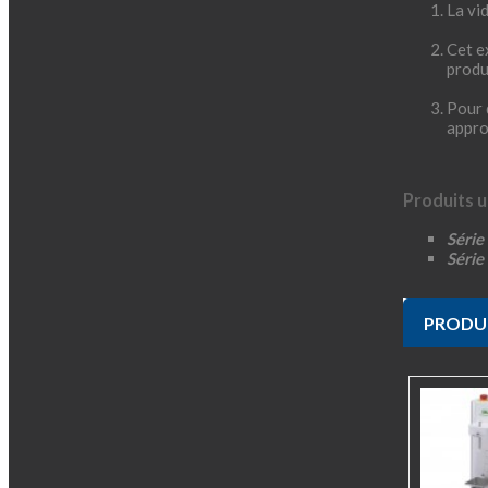
La vi
Cet e
produ
Pour 
appro
Produits ut
Série
Série
PRODUI