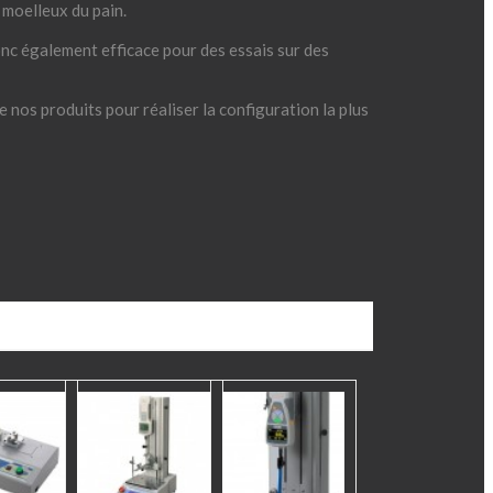
 moelleux du pain.
onc également efficace pour des essais sur des
e nos produits pour réaliser la configuration la plus