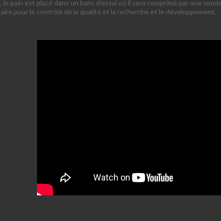
e, le pain est placé dans un banc d'essai où il sera comprimé par une sonde
taire pour le contrôle de la qualité et la recherche et le développement.
.
.