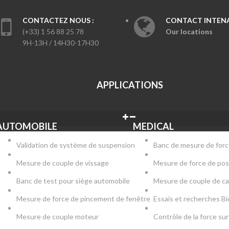
CONTACTEZ NOUS :
CONTACT INTENA
(+33) 1 56 88 25 78
Our locations
9H-13H / 14H30-17H30
APPLICATIONS
AUTOMOBILE
MEDICAL
Validation de système de suspension
Banc de mesure de forc
Mesure de couple de vissage
Mesure de force de pos
Banc de test pour siège automobile
Mesure de couple de c
Mesure de force de pincement de fenêtre
Essais et recherches B
Mesure de couple moteur
Contrôle de la force s