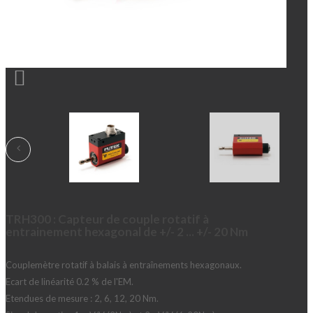

TRH300 : Capteur de couple rotatif à
entrainement hexagonal de +/- 2 ... +/- 20 Nm
Couplemètre rotatif à balais à entraînements hexagonaux.
Ecart de linéarité 0.2 % de l'EM.
Etendues de mesure : 2, 6, 12, 20 Nm.