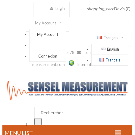
Login
shopping_cart
Devis
(0)
My Account
My Account
Français
English
(+33) 1 56 88 25 78
contact@sensel-
Connexion
Français
measurement.com
International Contact

MENU LIST