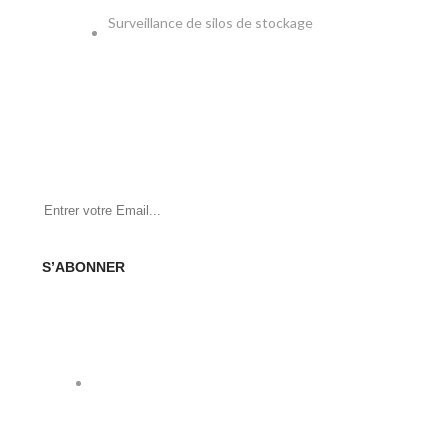
Surveillance de silos de stockage
NEWSLETTER
Soyez le premier à savoir. Inscrivez-vous à la newsletter
aujourd'hui
S’ABONNER
SOCIAL