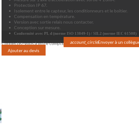
Protection IP 67.
Isolement entre le capteur, les conditionneurs et le boîtier.
Compensation en température.
Version avec sortie relais nous contacter.
Conception sur mesure.
Conformité avec PL d (norme ISO 13849-1) / SIL2 (norme IEC 61508
)
account_circle
Envoyer à un collègu
Connectez-vous à votre compte pour afficher les prix
Login
Ajouter au devis