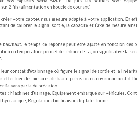
nir nos capteurs
série SM-B
. De plus les boîtiers sont équip
 sur 2 fils (alimentation en boucle de courant).
 créer votre
capteur sur mesure
adapté à votre application. En ef
nt de calibrer le signal sortie, la capacité et l’axe de mesure ainsi
se bas/haut, le temps de réponse peut être ajusté en fonction des 
tion en température permet de réduire de façon significative la sens
.
leur constat d'étalonnage où figure le signal de sortie et la linéarité
ur effectuer des mesures de haute précision en environnement diffic
ortie sans perte de précision.
antes : Machines d’usinage, Equipement embarqué sur véhicules, Cont
 hydraulique, Régulation d’inclinaison de plate-forme.