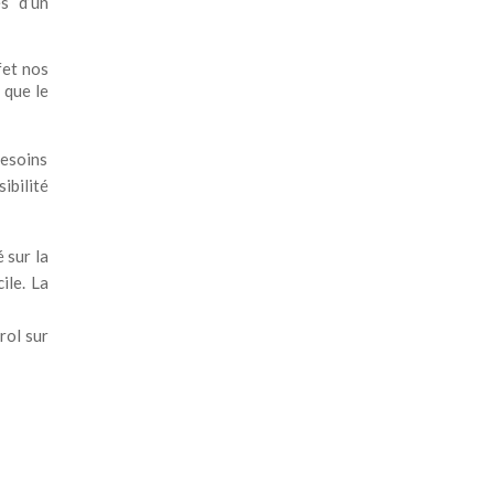
és d’un
fet nos
 que le
besoins
ibilité
 sur la
ile. La
rol sur