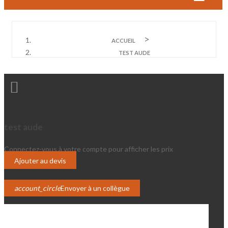
ACCUEIL
TEST AUDE

test aude
Connectez-vous à votre compte pour afficher les prix
Login
Ajouter au devis
account_circle
Envoyer à un collègue