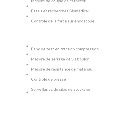
Mesure de couple de catheter
Essais et recherches Biomédical
Contrôle de la force sur endoscope
PRODUCTION & TESTS
Banc de test en traction compression
Mesure de serrage de vis boulon
Mesure de résistance de matériau
Contrôle de presse
Surveillance de silos de stockage
NEWSLETTER
Soyez le premier à savoir. Inscrivez-vous à la newsletter
aujourd'hui