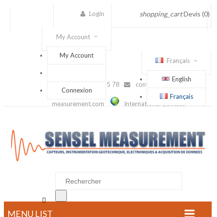
Login
shopping_cart
Devis
(0)
My Account
My Account
Français
English
(+33) 1 56 88 25 78
contact@sensel-
Connexion
Français
measurement.com
International Contact

MENU LIST