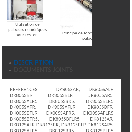
Utilisation de
palpeurs numériques
Principe de fonctionnement des
pour tester...
palpeurs...
DESCRIPTION
DOCUMENTS JOINTS
REFERENCES : DK805SAR, DK805SALR
DK805SBR, DK805SBLR DK805SAR5,
DK805SALR5 DK805SBR5, DK805SBLR5
DK805SAFR, DK805SAFLR DK805SBFR,
DK805SBFLR DK805SAFR5, DK805SAFLR5
DK805SBFR5, DK805SBFLR5 DK812SAR,
DK812SALR DK812SBR, DK812SBLR DK812SAR5,
DK812SALR5 DK812SBR5, DK812SBLR5