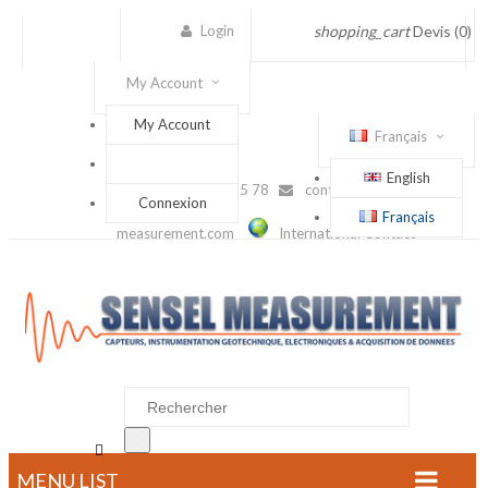
Login
shopping_cart
Devis
(0)
My Account
My Account
Français
English
(+33) 1 56 88 25 78
contact@sensel-
Connexion
Français
measurement.com
International Contact

MENU LIST