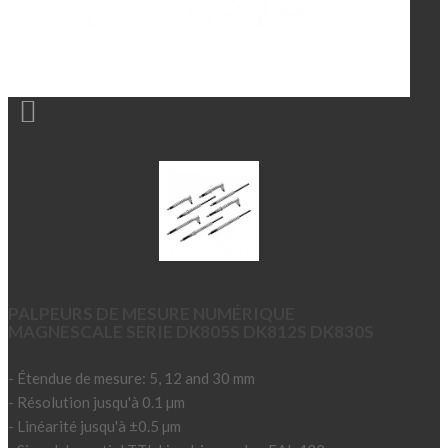

PALPEURS DE MESURE NUMÉRIQUE
MAGNESCALE SERIE DK805S DK812S DK830S
- Étendue de mesure: 5, 12 and 30 mm
- Résolution jusqu'à 0.1 µm
- Linéarité jusqu'à ±0.5 µm