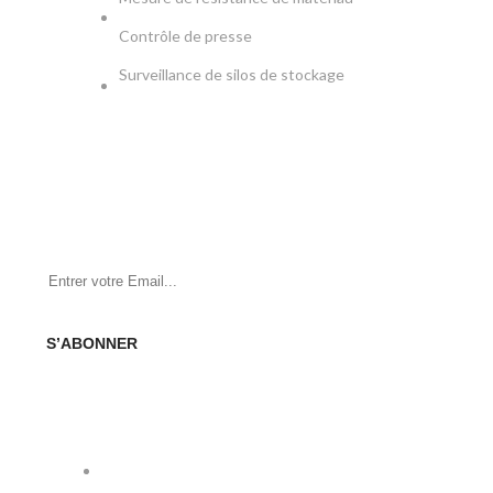
Contrôle de presse
Surveillance de silos de stockage
NEWSLETTER
Soyez le premier à savoir. Inscrivez-vous à la newsletter
aujourd'hui
S’ABONNER
SOCIAL