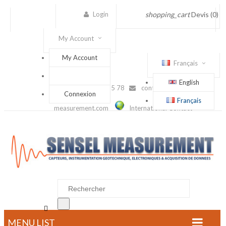
Login
shopping_cart
Devis
(0)
My Account
My Account
Français
English
(+33) 1 56 88 25 78
contact@sensel-
Connexion
Français
measurement.com
International Contact

MENU LIST