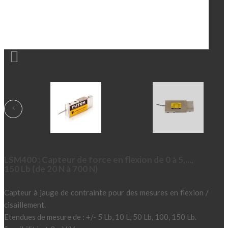

LSM400 : Capteur de force en flexion de 0 à 5,...,
150 Lb (de 20 N à 700 N)
Capteur à jauge de contrainte pour des mesures en flexion /
cisaillement.
Etendues de mesure de : +/- 5 Lb, 10 L, 50 Lb, 100, 150 Lb.