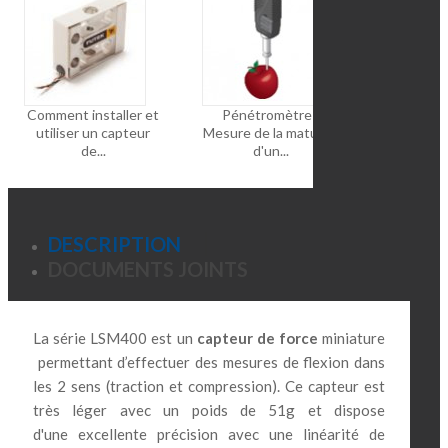
Comment installer et
Pénétromètre -
Banc de te
utiliser un capteur
Mesure de la maturité
de c
de...
d'un...
DESCRIPTION
DOCUMENTS JOINTS
La série LSM400 est un
capteur de force
miniature
permettant d’effectuer des mesures de flexion dans
les 2 sens (traction et compression).
Ce capteur est
très léger avec un poids de 51g et dispose
d'une excellente précision avec une linéarité de