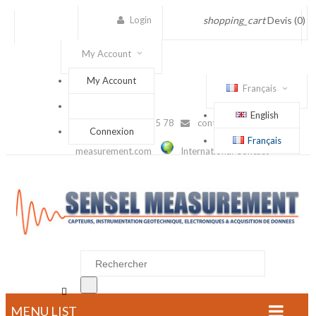
Login
shopping_cart
Devis
(0)
My Account
My Account
Français
English
(+33) 1 56 88 25 78
contact@sensel-
Connexion
Français
measurement.com
International Contact

MENU LIST