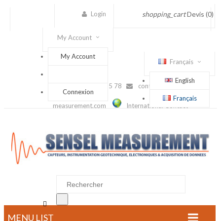
Login
shopping_cart
Devis
(0)
My Account
My Account
Français
English
(+33) 1 56 88 25 78
contact@sensel-
Connexion
Français
measurement.com
International Contact

MENU LIST