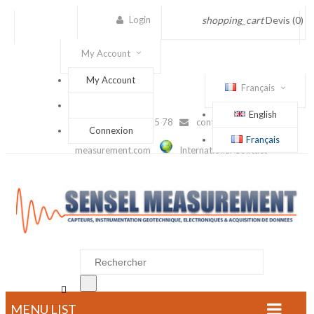
Login
shopping_cart
Devis
(0)
My Account
My Account
Français
English
(+33) 1 56 88 25 78
contact@sensel-
Connexion
Français
measurement.com
International Contact

MENU LIST