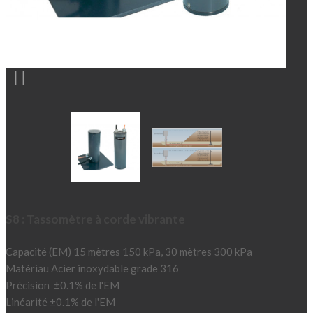

S8 : Tassomètre à corde vibrante
Capacité (EM) 15 mètres 150 kPa, 30 mètres 300 kPa
Matériau Acier inoxydable grade 316
Précision ±0.1% de l'EM
Linéarité ±0.1% de l'EM