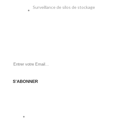
Surveillance de silos de stockage
NEWSLETTER
Soyez le premier à savoir. Inscrivez-vous à la newsletter
aujourd'hui
S’ABONNER
SOCIAL