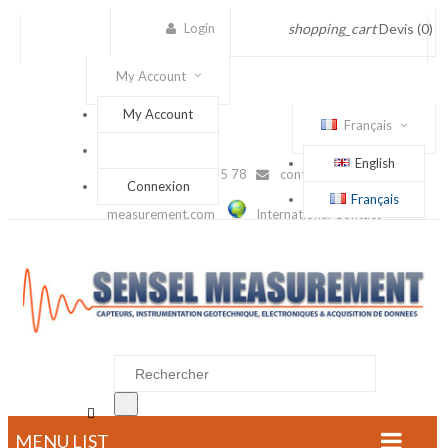
Login
shopping_cart
Devis
(0)
My Account
My Account
Français
English
(+33) 1 56 88 25 78
contact@sensel-
Connexion
Français
measurement.com
International Contact

MENU LIST