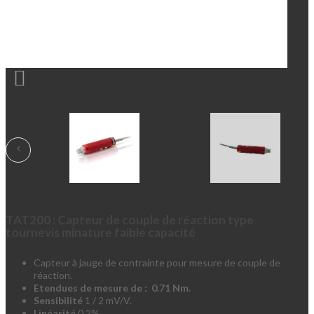

TAT200 : Capteur de couple de réaction type
tournevis minature faible capacité
Capteur à jauge de contrainte pour mesure de couple de
réaction.
Etendues de mesure de : 0.71 Nm.
Sensibilité
1 / 2 mV/V.
Linéarité
0.2%.