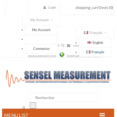
Login
shopping_cart
Devis
(0)
My Account
My Account
Français
English
(+33) 1 56 88 25 78
contact@sensel-
Connexion
Français
measurement.com
International Contact

MENU LIST