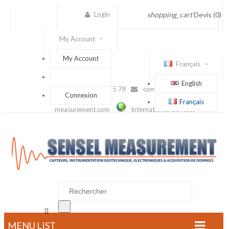
Login
shopping_cart
Devis
(0)
My Account
My Account
Français
English
(+33) 1 56 88 25 78
contact@sensel-
Connexion
Français
measurement.com
International Contact

MENU LIST