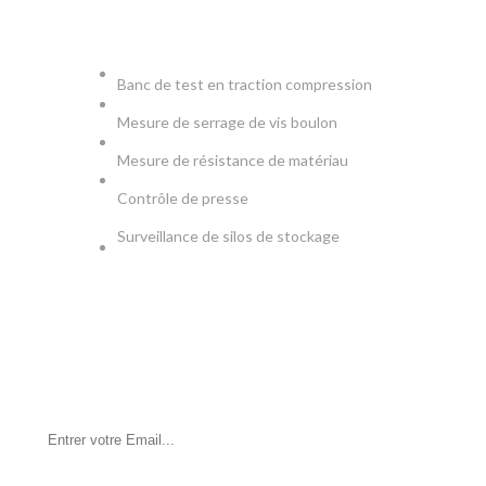
PRODUCTION & TESTS
Banc de test en traction compression
Mesure de serrage de vis boulon
Mesure de résistance de matériau
Contrôle de presse
Surveillance de silos de stockage
NEWSLETTER
Soyez le premier à savoir. Inscrivez-vous à la newsletter
aujourd'hui