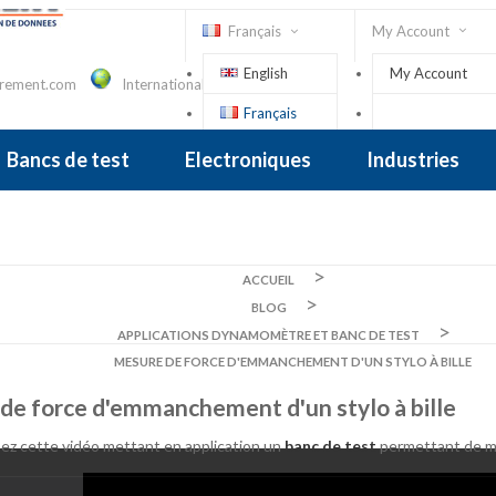
Français
My Account
English
My Account
urement.com
International Contact
Français
Connexion
Bancs de test
Electroniques
Industries
placement
 De Forage, Tiltmètre
Mono Axe
Multi Axes
sse
Dynamomètre De Levage
Dynamomètre Mécanique
Couplemètre Électronique
Tournevis Et Clés Dynamométriqu
Capteur De Couple Sur Mesure
ACCUEIL
BLOG
APPLICATIONS DYNAMOMÈTRE ET BANC DE TEST
MESURE DE FORCE D'EMMANCHEMENT D'UN STYLO À BILLE
de force d'emmanchement d'un stylo à bille
sez cette vidéo mettant en application un
banc de test
permettant de me