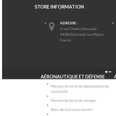
STORE INFORMATION
ADRESSE :
1 rue Charles Beauvais
94380 Bonneuil-sur-Marne
France
AÉRONAUTIQUE ET DÉFENSE
Mesure de force de déploiement de
parachute
Mesure de force de serrage
Banc de test pour ressort