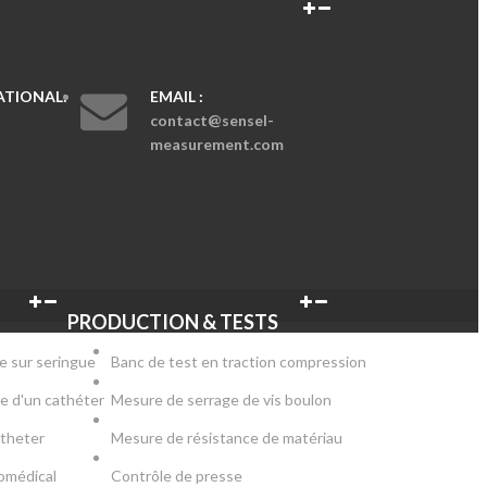
TIONAL:
EMAIL :
contact@sensel-
measurement.com
PRODUCTION & TESTS
e sur seringue
Banc de test en traction compression
e d'un cathéter
Mesure de serrage de vis boulon
atheter
Mesure de résistance de matériau
iomédical
Contrôle de presse