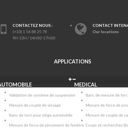
CONTACTEZ NOUS :
CONTACT INTENA
(+33) 1 56 88 25 78
Our locations
9H-13H / 14H30-17H30
APPLICATIONS
AUTOMOBILE
MEDICAL
Validation de système de suspension
Banc de mesure de forc
Mesure de couple de vissage
Mesure de force de pos
Banc de test pour siège automobile
Mesure de couple de c
Mesure de force de pincement de fenêtre
Essais et recherches B