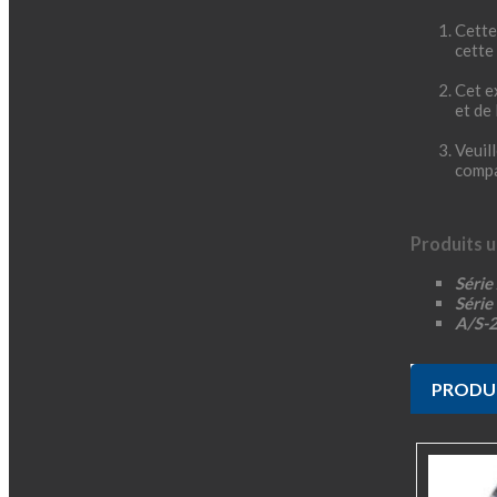
Cette
cette
Cet e
et de 
Veuil
compa
Produits ut
Série
Séri
A/S-2
PRODUI