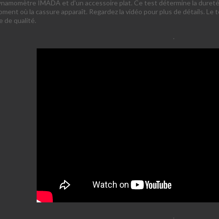
dynamomètre IMADA et d'un accessoire plat. Ce test détermine la dureté
ment où la cassure apparaît. Regardez la vidéo pour plus de détails. Le 
e de qualité.
.
.