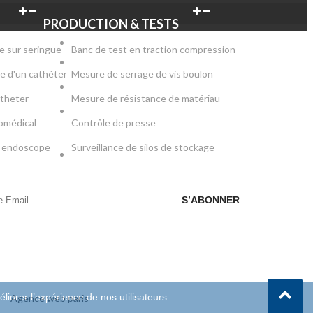
PRODUCTION & TESTS
e sur seringue
Banc de test en traction compression
e d'un cathéter
Mesure de serrage de vis boulon
atheter
Mesure de résistance de matériau
iomédical
Contrôle de presse
ur endoscope
Surveillance de silos de stockage
S’ABONNER
éliorer l’expérience de nos utilisateurs.
Agence web paris