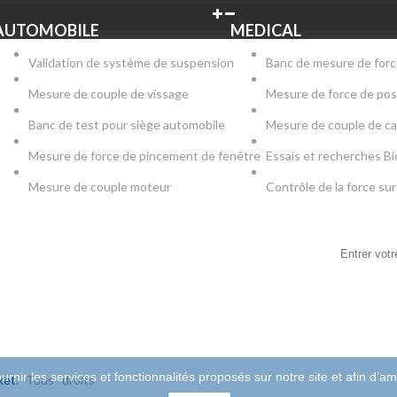
AUTOMOBILE
MEDICAL
Validation de système de suspension
Banc de mesure de forc
Mesure de couple de vissage
Mesure de force de pos
Banc de test pour siège automobile
Mesure de couple de c
Mesure de force de pincement de fenêtre
Essais et recherches B
Mesure de couple moteur
Contrôle de la force s
LETTER
remier à savoir. Inscrivez-vous à la newsletter
i
urnir les services et fonctionnalités proposés sur notre site et afin d’am
ket
. Tous droits