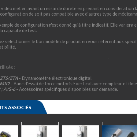
 vidéo met en avant un essai de dureté en prenant en considération la 
 configuration de soit pas compatible avec d'autres type de médicaments
xemple de configuration n'est donné qu'à titre indicatif. Elle variera 
la capacité de test.
lez sélectionner le bon modèle de produit en vous référent aux spéci
tibilité.
.
ilisés :
 ZTS/ZTA
- Dynamomètre électronique digital.
e MX2
- Banc d'essai de force motorisé vertical avec compteur et time
 ; A/S-6
- Accessoires spécifiques disponibles sur demande.
TS ASSOCIÉS