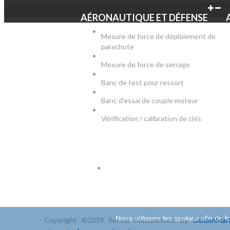
AÉRONAUTIQUE ET DÉFENSE
Mesure de force de déploiement de
parachute
Mesure de force de serrage
Banc de test pour ressort
Banc d'essai de couple moteur
Vérification / calibration de clés
SOCIAL
NEWS
Soyez le p
aujourd'hu
Nous utilisons les cookies afin de fo
Copyright ©2019 Sensel Mesurement by
GoldenMar