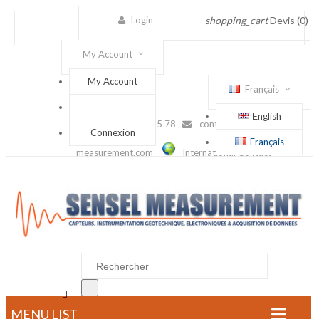
Login
shopping_cart
Devis
(0)
My Account
My Account
Français
English
(+33) 1 56 88 25 78
contact@sensel-
Connexion
Français
measurement.com
International Contact

MENU LIST