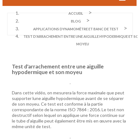
ACCUEIL
BLOG
APPLICATIONS DYNAMOMÈTRE ET BANC DE TEST
TEST D'ARRACHEMENT ENTRE UNE AIGUILLE HYPODERMIQUE ET SO
MOYEU
Test d'arrachement entre une aiguille
hypodermique et son moyeu
.
Dans cette vidéo, on mesurera la force maximale que peut
supporter lune aiguille hypodermique avant de se séparer
de son moyeu. Ce test est conforme à la partie
correspondante de la norme ISO 7864 : 2016. Le test non
destructif selon lequel on applique une force continue sur
le tube d'aiguille peut également être mis en œuvre avec la
même unité de test.
.